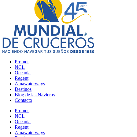
Promos
NCL
Oceania
Regent
Amawaterways
Destinos
Blog de las Navieras
Contacto
Promos
NCL
Oceania
Regent
Amawaterways