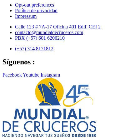
Opt-out preferences
Política de privacidad
Impressum
Ir
Calle 123 # 7A-17 Oficina 401 Edif. CEI 2
al
contacto@mundialdecruceros.com
contenido
PBX (+57) 601 6206210
(+57) 314 8171812
Síguenos :
Facebook
Youtube
Instagram