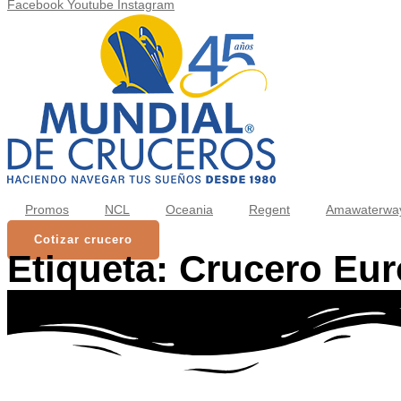
Facebook
Youtube
Instagram
Promos
NCL
Oceania
Regent
Amawaterwa
Cotizar crucero
Etiqueta:
Crucero Eur