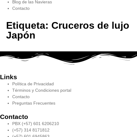
Blog de las Navieras
Contacto
Etiqueta:
Cruceros de lujo
Japón
Links
Política de Privacidad
Términos y Condiciones portal
Contacto
Preguntas Frecuentes
Contacto
PBX (+57) 601 6206210
(+57) 314 8171812
(+57) 601 6945863