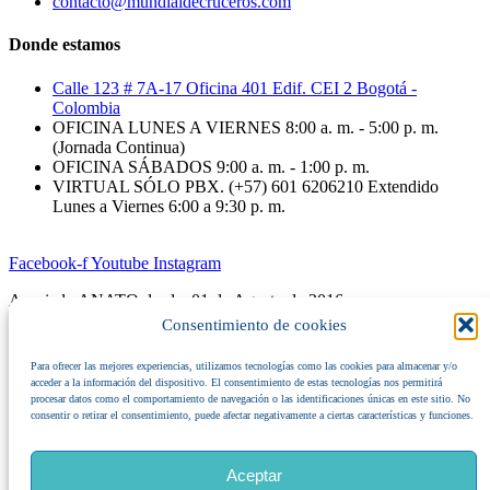
contacto@mundialdecruceros.com
Donde estamos
Calle 123 # 7A-17 Oficina 401 Edif. CEI 2 Bogotá -
Colombia
OFICINA LUNES A VIERNES 8:00 a. m. - 5:00 p. m.
(Jornada Continua)
OFICINA SÁBADOS 9:00 a. m. - 1:00 p. m.
VIRTUAL SÓLO PBX. (+57) 601 6206210 Extendido
Lunes a Viernes 6:00 a 9:30 p. m.
Facebook-f
Youtube
Instagram
Asociado ANATO desde: 01 de Agosto de 2016
Consentimiento de cookies
@2026 – Todos los Derechos Reservados SND Representaciones
SAS (Nit. 800.202.687-9) – Mundial de Cruceros
RNT.
1137
Para ofrecer las mejores experiencias, utilizamos tecnologías como las cookies para almacenar y/o
IATA 93-3 5236 2
acceder a la información del dispositivo. El consentimiento de estas tecnologías nos permitirá
procesar datos como el comportamiento de navegación o las identificaciones únicas en este sitio. No
«Estamos comprometidos con el turismo responsable y sostenible:
consentir o retirar el consentimiento, puede afectar negativamente a ciertas características y funciones.
Rechazamos y denunciamos cualquier forma de explotación sexual
y comercial de menores de edad (
ESCNNA
).»
Aceptar