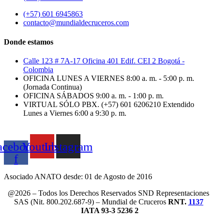
(+57) 601 6945863
contacto@mundialdecruceros.com
Donde estamos
Calle 123 # 7A-17 Oficina 401 Edif. CEI 2 Bogotá -
Colombia
OFICINA LUNES A VIERNES 8:00 a. m. - 5:00 p. m.
(Jornada Continua)
OFICINA SÁBADOS 9:00 a. m. - 1:00 p. m.
VIRTUAL SÓLO PBX. (+57) 601 6206210 Extendido
Lunes a Viernes 6:00 a 9:30 p. m.
acebook-
Youtube
Instagram
f
Asociado ANATO desde: 01 de Agosto de 2016
@2026 – Todos los Derechos Reservados SND Representaciones
SAS (Nit. 800.202.687-9) – Mundial de Cruceros
RNT.
1137
IATA 93-3 5236 2