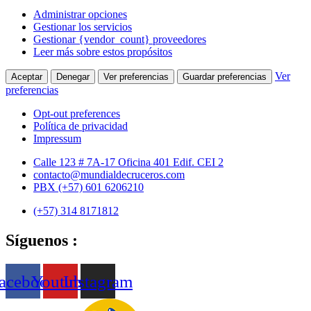
Administrar opciones
Gestionar los servicios
Gestionar {vendor_count} proveedores
Leer más sobre estos propósitos
Ver
Aceptar
Denegar
Ver preferencias
Guardar preferencias
preferencias
Opt-out preferences
Política de privacidad
Impressum
Ir
Calle 123 # 7A-17 Oficina 401 Edif. CEI 2
al
contacto@mundialdecruceros.com
contenido
PBX (+57) 601 6206210
(+57) 314 8171812
Síguenos :
acebook
Youtube
Instagram