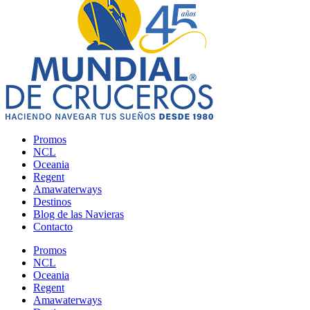
Promos
NCL
Oceania
Regent
Amawaterways
Destinos
Blog de las Navieras
Contacto
Promos
NCL
Oceania
Regent
Amawaterways