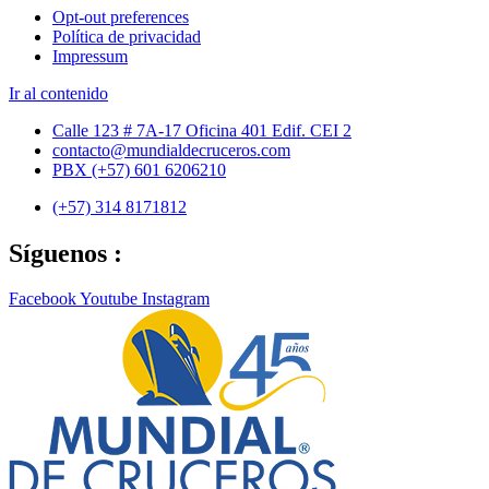
Opt-out preferences
Política de privacidad
Impressum
Ir al contenido
Calle 123 # 7A-17 Oficina 401 Edif. CEI 2
contacto@mundialdecruceros.com
PBX (+57) 601 6206210
(+57) 314 8171812
Síguenos :
Facebook
Youtube
Instagram