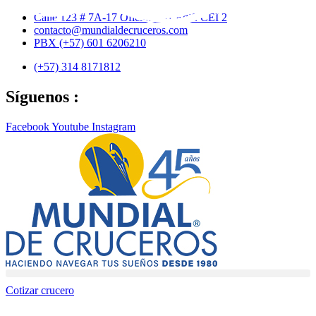
Ir
Calle 123 # 7A-17 Oficina 401 Edif. CEI 2
al
contacto@mundialdecruceros.com
contenido
PBX (+57) 601 6206210
(+57) 314 8171812
Síguenos :
Facebook
Youtube
Instagram
Cotizar crucero