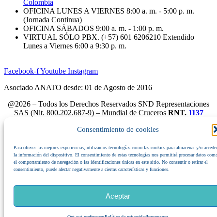
Colombia
OFICINA LUNES A VIERNES 8:00 a. m. - 5:00 p. m.
(Jornada Continua)
OFICINA SÁBADOS 9:00 a. m. - 1:00 p. m.
VIRTUAL SÓLO PBX. (+57) 601 6206210 Extendido
Lunes a Viernes 6:00 a 9:30 p. m.
Facebook-f
Youtube
Instagram
Asociado ANATO desde: 01 de Agosto de 2016
@2026 – Todos los Derechos Reservados SND Representaciones
SAS (Nit. 800.202.687-9) – Mundial de Cruceros
RNT.
1137
IATA 93-3 5236 2
Consentimiento de cookies
«Estamos comprometidos con el turismo responsable y sostenible:
Rechazamos y denunciamos cualquier forma de explotación sexual
Para ofrecer las mejores experiencias, utilizamos tecnologías como las cookies para almacenar y/o acceder
y comercial de menores de edad (
ESCNNA
).»
la información del dispositivo. El consentimiento de estas tecnologías nos permitirá procesar datos com
el comportamiento de navegación o las identificaciones únicas en este sitio. No consentir o retirar el
consentimiento, puede afectar negativamente a ciertas características y funciones.
Afiliados a ANATO
Aceptar
Opt-out preferences
Política de privacidad
Impressum