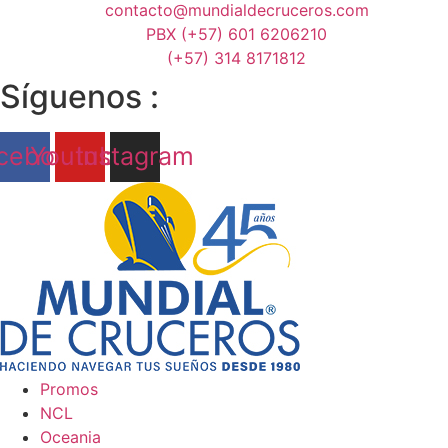
contacto@mundialdecruceros.com
PBX (+57) 601 6206210
(+57) 314 8171812
Síguenos :
cebook
Youtube
Instagram
Promos
NCL
Oceania