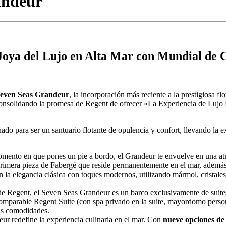
andeur
oya del Lujo en Alta Mar con Mundial de 
even Seas Grandeur
, la incorporación más reciente a la prestigiosa f
, consolidando la promesa de Regent de ofrecer «La Experiencia de Luj
o para ser un santuario flotante de opulencia y confort, llevando la ex
ento en que pones un pie a bordo, el Grandeur te envuelve en una atm
 primera pieza de Fabergé que reside permanentemente en el mar, además
la elegancia clásica con toques modernos, utilizando mármol, cristales
 de Regent, el Seven Seas Grandeur es un barco exclusivamente de suite
comparable Regent Suite (con spa privado en la suite, mayordomo perso
nas comodidades.
ur redefine la experiencia culinaria en el mar. Con
nueve opciones d