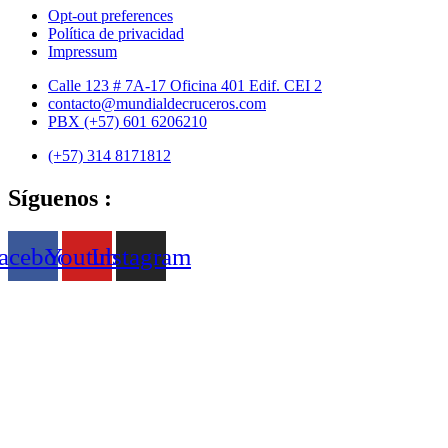
Opt-out preferences
Política de privacidad
Impressum
Ir
Calle 123 # 7A-17 Oficina 401 Edif. CEI 2
al
contacto@mundialdecruceros.com
contenido
PBX (+57) 601 6206210
(+57) 314 8171812
Síguenos :
acebook
Youtube
Instagram