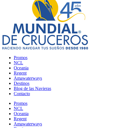
Promos
NCL
Oceania
Regent
Amawaterways
Destinos
Blog de las Navieras
Contacto
Promos
NCL
Oceania
Regent
Amawaterways