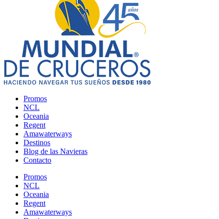
Promos
NCL
Oceania
Regent
Amawaterways
Destinos
Blog de las Navieras
Contacto
Promos
NCL
Oceania
Regent
Amawaterways