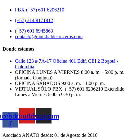
PBX (+57) 601 6206210
(+57) 314 8171812
(+57) 601 6945863
contacto@mundialdecruceros.com
Donde estamos
Calle 123 # 7A-17 Oficina 401 Edif. CEI 2 Bogotá -
Colombia
OFICINA LUNES A VIERNES 8:00 a. m. - 5:00 p. m.
(Jornada Continua)
OFICINA SÁBADOS 9:00 a. m. - 1:00 p. m.
VIRTUAL SÓLO PBX. (+57) 601 6206210 Extendido
Lunes a Viernes 6:00 a 9:30 p. m.
acebook-
Youtube
Instagram
f
Asociado ANATO desde: 01 de Agosto de 2016