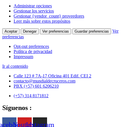
Administrar opciones
Gestionar los servicios
Gestionar {vendor_count} proveedores
Leer más sobre estos propósitos
Ver
Aceptar
Denegar
Ver preferencias
Guardar preferencias
preferencias
Opt-out preferences
Política de privacidad
Impressum
Ir al contenido
Calle 123 # 7A-17 Oficina 401 Edif. CEI 2
contacto@mundialdecruceros.com
PBX (+57) 601 6206210
(+57) 314 8171812
Síguenos :
acebook
Youtube
Instagram