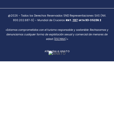
@2026 – Todos los Derechos Reservados SND Representaciones SAS (Nit.
800.202.687-9) – Mundial de Cruceros
RNT.
1137
IATA 93-3 5236 2
«Estamos comprometidos con el turismo responsable y sostenible: Rechazamos y
denunciamos cualquier forma de explotación sexual y comercial de menores de
edad (
ESCNNA
).»
Afiliados a ANATO