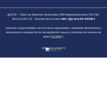
@2026 – Todos los Derechos Reservados SND Representaciones SAS (Nit.
800.202.687-9) – Mundial de Cruceros
RNT.
1137
IATA 93-3 5236 2
«Estamos comprometidos con el turismo responsable y sostenible: Rechazamos y
denunciamos cualquier forma de explotación sexual y comercial de menores de
edad (
ESCNNA
).»
Afiliados a ANATO