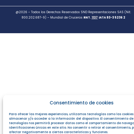
@2026 – Todos los Derechos Reservados SND Representaciones SAS (Nit.
800.202.687-9) – Mundial de Cruceros
RNT.
1137
IATA 93-3 5236 2
Consentimiento de cookies
Para ofrecer las mejores experiencias, utilizamos tecnologías como las cookie
almacenar y/o acceder a la información del dispositivo. El consentimiento de
tecnologías nos permitirá procesar datos como el comportamiento de navega
identificaciones únicas en este sitio. No consentir o retirar el consentimiento,
afectar negativamente a ciertas características y funciones.