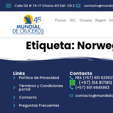
Calle 123 # 7A-17 Oficina 401 Edif. CEI 2
contacto@mundia
Promos
NCL
Oceania
Regent
Am
Etiqueta:
Norwe
Links
Contacto
Política de Privacidad
PBX (+57) 601 62062
(+57) 314 8171812
Términos y Condiciones
(+57) 601 6945863
portal
contacto@mundiald
Contacto
Preguntas Frecuentes