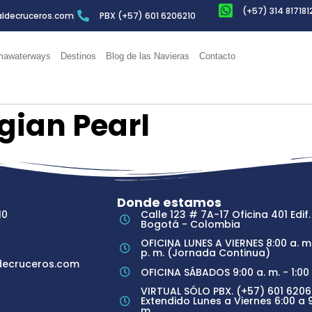
(+57) 314 817181
ldecruceros.com
PBX (+57) 601 6206210
awaterways
Destinos
Blog de las Navieras
Contacto
gian Pearl
Donde estamos
10
Calle 123 # 7A-17 Oficina 401 Edif.
Bogotá - Colombia
OFICINA LUNES A VIERNES 8:00 a. m.
p. m. (Jornada Continua)
ecruceros.com
OFICINA SÁBADOS 9:00 a. m. - 1:00 
VIRTUAL SÓLO PBX. (+57) 601 6206
Extendido Lunes a Viernes 6:00 a 9
m.