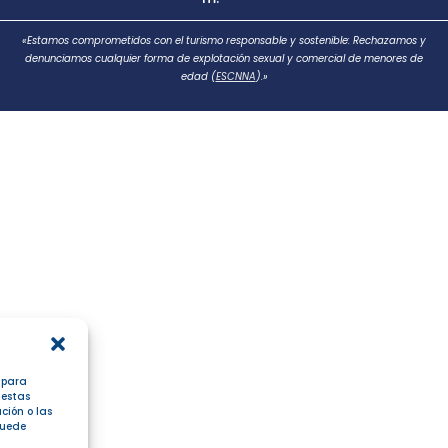
«Estamos comprometidos con el turismo responsable y sostenible: Rechazamos y
denunciamos cualquier forma de explotación sexual y comercial de menores de
edad (
ESCNNA
).»
s para
 estas
ción o las
 puede