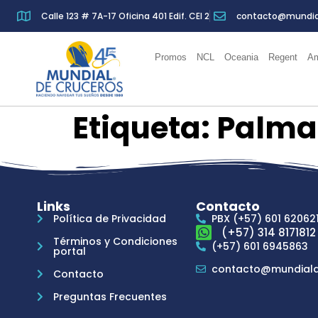
Calle 123 # 7A-17 Oficina 401 Edif. CEI 2
contacto@mundia
Promos
NCL
Oceania
Regent
Am
Etiqueta:
Palma
Links
Contacto
Política de Privacidad
PBX (+57) 601 62062
(+57) 314 8171812
Términos y Condiciones
(+57) 601 6945863
portal
contacto@mundiald
Contacto
Preguntas Frecuentes