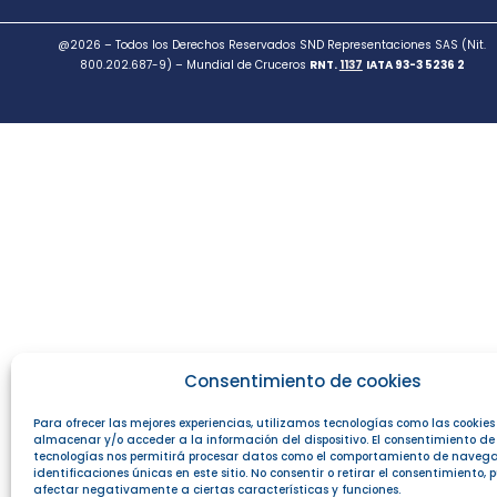
@2026 – Todos los Derechos Reservados SND Representaciones SAS (Nit.
800.202.687-9) – Mundial de Cruceros
RNT.
1137
IATA 93-3 5236 2
Consentimiento de cookies
Para ofrecer las mejores experiencias, utilizamos tecnologías como las cookie
almacenar y/o acceder a la información del dispositivo. El consentimiento de
tecnologías nos permitirá procesar datos como el comportamiento de navega
identificaciones únicas en este sitio. No consentir o retirar el consentimiento,
afectar negativamente a ciertas características y funciones.