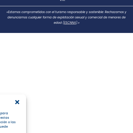
«Estamos comprometidos con el turismo responsable y sostenible: Rechazamos y
denunciamos cualquier forma de explotación sexual y comercial de menores de
edad (
ESCNNA
).»
s para
 estas
ción o las
 puede