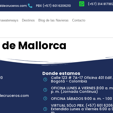
(+57) 314 817181
ldecruceros.com
PBX (+57) 601 6206210
awaterways
Destinos
Blog de las Navieras
Contacto
 de Mallorca
Donde estamos
10
Calle 123 # 7A-17 Oficina 401 Edif.
Bogotá - Colombia
OFICINA LUNES A VIERNES 8:00 a. m.
p. m. (Jornada Continua)
ecruceros.com
OFICINA SÁBADOS 9:00 a. m. - 1:00 
VIRTUAL SÓLO PBX. (+57) 601 6206
Extendido Lunes a Viernes 6:00 a 9
m.