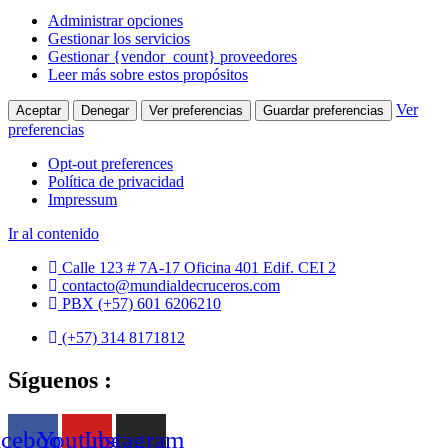
Administrar opciones
Gestionar los servicios
Gestionar {vendor_count} proveedores
Leer más sobre estos propósitos
Ver
Aceptar
Denegar
Ver preferencias
Guardar preferencias
preferencias
Opt-out preferences
Política de privacidad
Impressum
Ir al contenido
Calle 123 # 7A-17 Oficina 401 Edif. CEI 2
contacto@mundialdecruceros.com
PBX (+57) 601 6206210
(+57) 314 8171812
Síguenos :
acebook
Youtube
Instagram