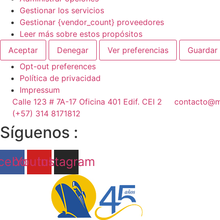
Gestionar los servicios
Gestionar {vendor_count} proveedores
Leer más sobre estos propósitos
Aceptar
Denegar
Ver preferencias
Guardar 
Opt-out preferences
Política de privacidad
Impressum
Ir
Calle 123 # 7A-17 Oficina 401 Edif. CEI 2
contacto@m
al
(+57) 314 8171812
contenido
Síguenos :
cebook
Youtube
Instagram