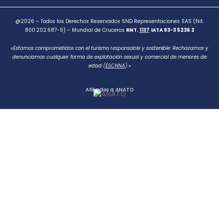
@2026 – Todos los Derechos Reservados SND Representaciones SAS (Nit.
800.202.687-9) – Mundial de Cruceros
RNT.
1137
IATA 93-3 5236 2
«Estamos comprometidos con el turismo responsable y sostenible: Rechazamos y
denunciamos cualquier forma de explotación sexual y comercial de menores de
edad (
ESCNNA
).»
Afiliados a ANATO