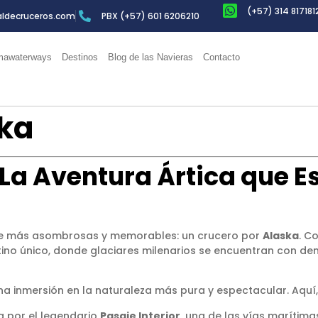
(+57) 314 817181
ldecruceros.com
PBX (+57) 601 6206210
awaterways
Destinos
Blog de las Navieras
Contacto
ka
 La Aventura Ártica que 
iaje más asombrosas y memorables: un crucero por
Alaska
. C
tino único, donde glaciares milenarios se encuentran con den
una inmersión en la naturaleza más pura y espectacular. Aquí
 por el legendario
Pasaje Interior
, una de las vías marítim