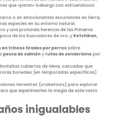
iares que «paren» icebergs con estruendosos
barco o en emocionantes excursiones en tierra,
as especies en su entorno natural.
oro y una profunda herencia de las Primeras
 época de los buscadores de oro; y
Ketchikan
,
 en trineos tirados por perros
sobre
ta
pesca de salmón
y
rutas de senderismo
por
 Montañas cubiertas de nieve, cascadas que
uroras boreales (en temporadas específicas)
iones terrestres (cruisetours) para explorar
para que experimentes la magia de este vasto
años inigualables