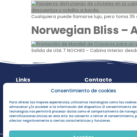
Cualquiera puede llamarse lujo, pero toma 35 
Norwegian Bliss – 
Salida de USA 7 NOCHES – Cabina Interior desde
Links
Contacto
Política de Privacidad
PBX (+57) 601 62062
Consentimiento de cookies
(+57) 314 8171812
Términos y Condiciones
(+57) 601 6945863
portal
Para ofrecer las mejores experiencias, utilizamos tecnologías como las cookie
contacto@mundiald
almacenar y/o acceder a la información del dispositivo. El consentimiento de
Contacto
tecnologías nos permitirá procesar datos como el comportamiento de navega
identificaciones únicas en este sitio. No consentir o retirar el consentimiento,
Preguntas Frecuentes
afectar negativamente a ciertas características y funciones.