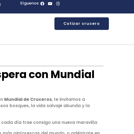
Síguenos :
2
Cotizar crucero
Espera con Mundial
on
Mundial de Cruceros
, te invitamos a
sos bosques, la vida salvaje abunda y la
, cada día trae consigo una nueva maravilla:
as más pintorescas del mundo, o adéntrate en