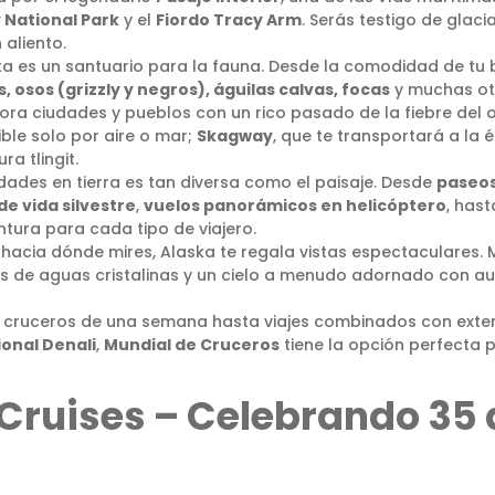
 National Park
y el
Fiordo Tracy Arm
. Serás testigo de glac
 aliento.
a es un santuario para la fauna. Desde la comodidad de tu 
, osos (grizzly y negros), águilas calvas, focas
y muchas otr
ora ciudades y pueblos con un rico pasado de la fiebre del 
sible solo por aire o mar;
Skagway
, que te transportará a la
a tlingit.
idades en tierra es tan diversa como el paisaje. Desde
paseos
e vida silvestre
,
vuelos panorámicos en helicóptero
, has
ntura para cada tipo de viajero.
hacia dónde mires, Alaska te regala vistas espectaculares.
s de aguas cristalinas y un cielo a menudo adornado con a
 cruceros de una semana hasta viajes combinados con extens
onal Denali
,
Mundial de Cruceros
tiene la opción perfecta 
Cruises – Celebrando 35 