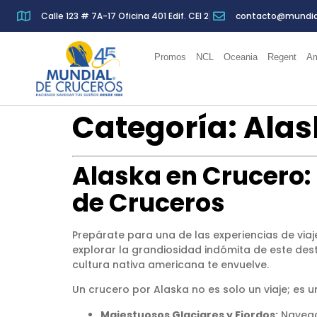
Calle 123 # 7A-17 Oficina 401 Edif. CEI 2
contacto@mundia
Promos
NCL
Oceania
Regent
Am
Categoría:
Alas
Alaska en Crucero:
de Cruceros
Prepárate para una de las experiencias de v
explorar la grandiosidad indómita de este des
cultura nativa americana te envuelve.
Un crucero por Alaska no es solo un viaje; es 
Majestuosos Glaciares y Fiordos:
Navega