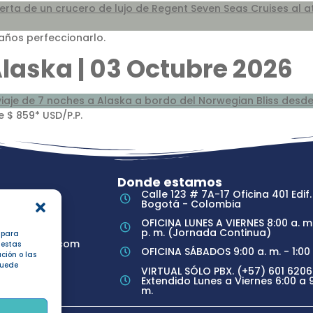
años perfeccionarlo.
Alaska | 03 Octubre 2026
 $ 859* USD/P.P.
Donde estamos
10
Calle 123 # 7A-17 Oficina 401 Edif.
Bogotá - Colombia
OFICINA LUNES A VIERNES 8:00 a. m.
p. m. (Jornada Continua)
s para
ecruceros.com
 estas
OFICINA SÁBADOS 9:00 a. m. - 1:00 
ción o las
 puede
VIRTUAL SÓLO PBX. (+57) 601 6206
Extendido Lunes a Viernes 6:00 a 9
m.