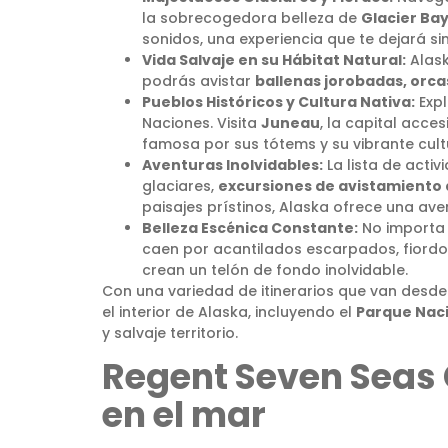
la sobrecogedora belleza de
Glacier Bay
sonidos, una experiencia que te dejará sin
Vida Salvaje en su Hábitat Natural:
Alask
podrás avistar
ballenas jorobadas, orcas
Pueblos Históricos y Cultura Nativa:
Expl
Naciones. Visita
Juneau
, la capital acce
famosa por sus tótems y su vibrante cultur
Aventuras Inolvidables:
La lista de activ
glaciares,
excursiones de avistamiento d
paisajes prístinos, Alaska ofrece una ave
Belleza Escénica Constante:
No importa 
caen por acantilados escarpados, fiordo
crean un telón de fondo inolvidable.
Con una variedad de itinerarios que van desde
el interior de Alaska, incluyendo el
Parque Naci
y salvaje territorio.
Regent Seven Seas 
en el mar