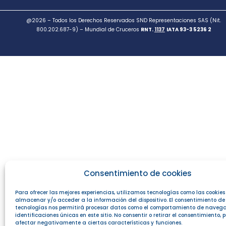
@2026 – Todos los Derechos Reservados SND Representaciones SAS (Nit.
800.202.687-9) – Mundial de Cruceros
RNT.
1137
IATA 93-3 5236 2
Consentimiento de cookies
Para ofrecer las mejores experiencias, utilizamos tecnologías como las cookie
almacenar y/o acceder a la información del dispositivo. El consentimiento de
tecnologías nos permitirá procesar datos como el comportamiento de navega
identificaciones únicas en este sitio. No consentir o retirar el consentimiento,
afectar negativamente a ciertas características y funciones.