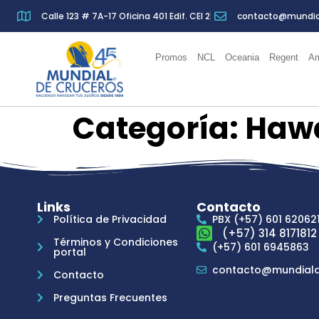
Calle 123 # 7A-17 Oficina 401 Edif. CEI 2
contacto@mundia
Promos
NCL
Oceania
Regent
Am
Categoría:
Haw
Links
Contacto
Política de Privacidad
PBX (+57) 601 62062
(+57) 314 8171812
Términos y Condiciones
(+57) 601 6945863
portal
contacto@mundiald
Contacto
Preguntas Frecuentes