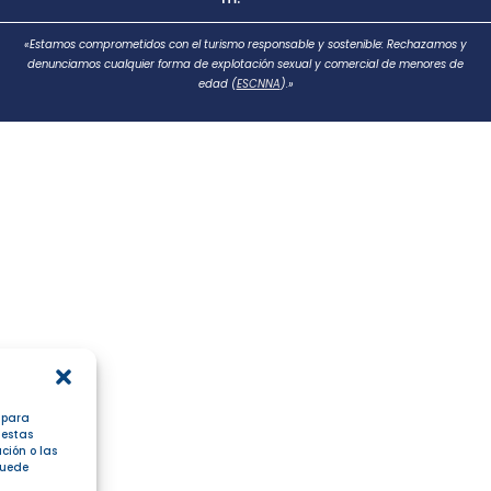
«Estamos comprometidos con el turismo responsable y sostenible: Rechazamos y
denunciamos cualquier forma de explotación sexual y comercial de menores de
edad (
ESCNNA
).»
s para
 estas
ción o las
 puede