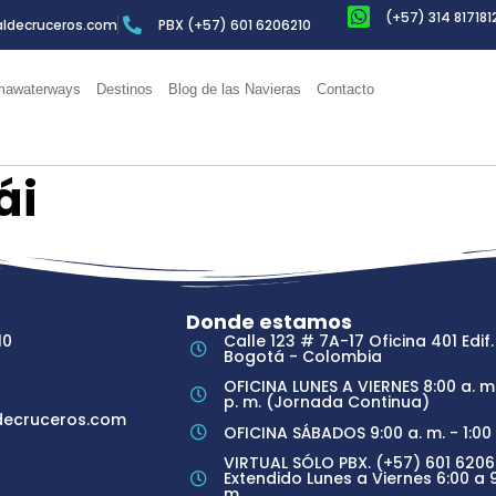
(+57) 314 817181
ldecruceros.com
PBX (+57) 601 6206210
awaterways
Destinos
Blog de las Navieras
Contacto
ái
Donde estamos
10
Calle 123 # 7A-17 Oficina 401 Edif.
Bogotá - Colombia
OFICINA LUNES A VIERNES 8:00 a. m.
p. m. (Jornada Continua)
ecruceros.com
OFICINA SÁBADOS 9:00 a. m. - 1:00 
VIRTUAL SÓLO PBX. (+57) 601 6206
Extendido Lunes a Viernes 6:00 a 9
m.