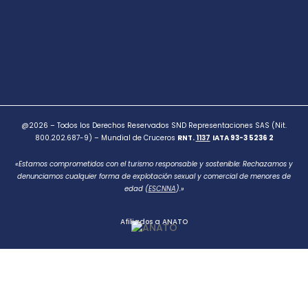
@2026 – Todos los Derechos Reservados SND Representaciones SAS (Nit.
800.202.687-9) – Mundial de Cruceros
RNT.
1137
IATA 93-3 5236 2
«Estamos comprometidos con el turismo responsable y sostenible: Rechazamos y
denunciamos cualquier forma de explotación sexual y comercial de menores de
edad (
ESCNNA
).»
Afiliados a ANATO