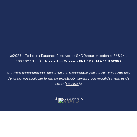
@2026 – Todos los Derechos Reservados SND Representaciones SAS (Nit.
800.202.687-9) – Mundial de Cruceros
RNT.
1137
IATA 93-3 5236 2
«Estamos comprometidos con el turismo responsable y sostenible: Rechazamos y
denunciamos cualquier forma de explotación sexual y comercial de menores de
edad (
ESCNNA
).»
Afiliados a ANATO