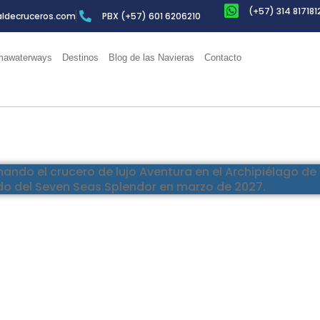
(+57) 314 817181
ldecruceros.com
PBX (+57) 601 6206210
awaterways
Destinos
Blog de las Navieras
Contacto