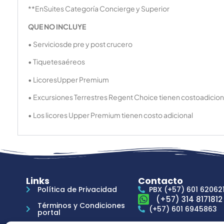
**EnSuites Categoría Concierge y Superior
QUE NO INCLUYE
• Serviciosde pre y post crucero
• Tiquetesaéreos
• LicoresUpper Premium
• Excursiones Terrestres Regent Choice tienen costoadicion
• Los licores Upper Premium tienen costo adicional
Links
Contacto
Política de Privacidad
PBX (+57) 601 62062
(+57) 314 8171812
Términos y Condiciones
(+57) 601 6945863
portal