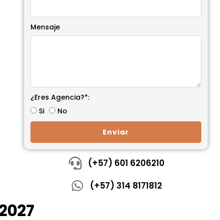
Mensaje
¿Eres Agencia?*:
Si
No
Enviar
(+57) 601 6206210
(+57) 314 8171812
 2027