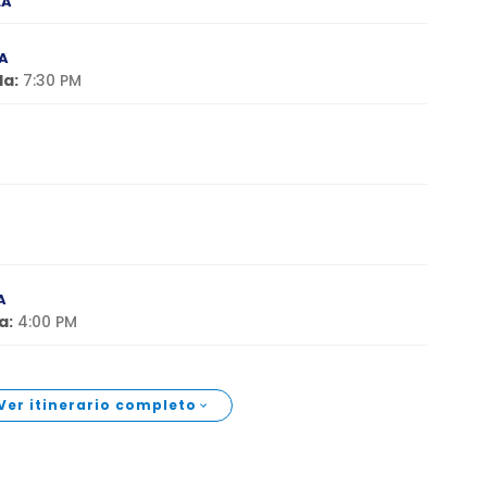
EA
A
da:
7:30 PM
A
a:
4:00 PM
Ver itinerario completo