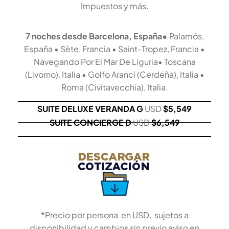
Impuestos y más.
7 noches desde Barcelona, España•
Palamós,
España • Sète, Francia • Saint-Tropez, Francia •
Navegando Por El Mar De Liguria• Toscana
(Livorno), Italia • Golfo Aranci (Cerdeña), Italia •
Roma (Civitavecchia), Italia.
SUITE DELUXE VERANDA G
USD
$5,549
SUITE CONCIERGE D
USD
$6,549
*Precio por persona en USD, sujetos a
disponibilidad y cambios sin previo aviso en