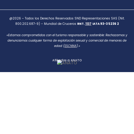
@2026 – Todos los Derechos Reservados SND Representaciones SAS (Nit.
800.202.687-9) – Mundial de Cruceros
RNT.
1137
IATA 93-3 5236 2
«Estamos comprometidos con el turismo responsable y sostenible: Rechazamos y
denunciamos cualquier forma de explotación sexual y comercial de menores de
edad (
ESCNNA
).»
Afiliados a ANATO