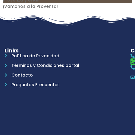
¡Vámonos a la Provenza!
Links
C
Política de Privacidad
Términos y Condiciones portal
Contacto
Preguntas Frecuentes