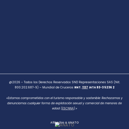
@2026 – Todos los Derechos Reservados SND Representaciones SAS (Nit.
800.202.687-9) – Mundial de Cruceros
RNT.
1137
IATA 93-3 5236 2
«Estamos comprometidos con el turismo responsable y sostenible: Rechazamos y
denunciamos cualquier forma de explotación sexual y comercial de menores de
edad (
ESCNNA
).»
Afiliados a ANATO