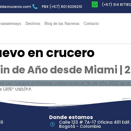
(+57) 314 817181
ldecruceros.com
PBX (+57) 601 6206210
awaterways
Destinos
Blog de las Navieras
Contacto
evo en crucero
in de Año desde Miami | 
1,815* USD/P.P.
Donde estamos
10
Calle 123 # 7A-17 Oficina 401 Edif.
Bogotá - Colombia