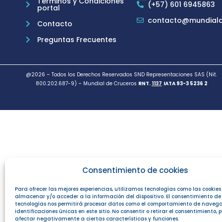
Términos y Condiciones
(+57) 601 6945863
portal
contacto@mundiald
Contacto
Preguntas Frecuentes
@2026 – Todos los Derechos Reservados SND Representaciones SAS (Nit.
800.202.687-9) – Mundial de Cruceros
RNT.
1137
IATA 93-3 5236 2
Consentimiento de cookies
Para ofrecer las mejores experiencias, utilizamos tecnologías como las cookie
almacenar y/o acceder a la información del dispositivo. El consentimiento de
tecnologías nos permitirá procesar datos como el comportamiento de navega
identificaciones únicas en este sitio. No consentir o retirar el consentimiento,
afectar negativamente a ciertas características y funciones.