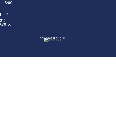
 - 5:00
p. m.
210
:30 p.
Afiliados a ANATO