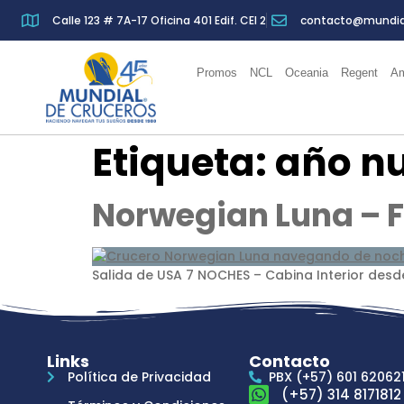
Calle 123 # 7A-17 Oficina 401 Edif. CEI 2
contacto@mundia
Promos
NCL
Oceania
Regent
Am
Etiqueta:
año nu
Norwegian Luna – F
Salida de USA 7 NOCHES – Cabina Interior desde 
Links
Contacto
Política de Privacidad
PBX (+57) 601 62062
(+57) 314 8171812