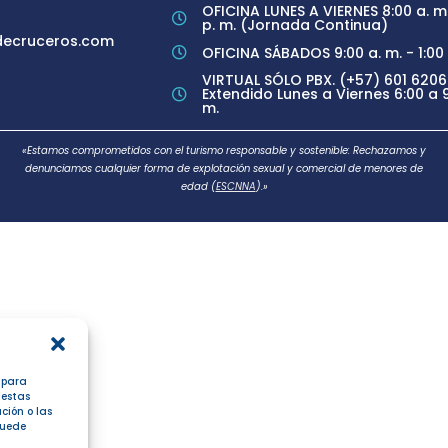
OFICINA LUNES A VIERNES 8:00 a. m.
p. m. (Jornada Continua)
ecruceros.com
OFICINA SÁBADOS 9:00 a. m. - 1:00 
VIRTUAL SÓLO PBX. (+57) 601 6206
Extendido Lunes a Viernes 6:00 a 9
m.
«Estamos comprometidos con el turismo responsable y sostenible: Rechazamos y
denunciamos cualquier forma de explotación sexual y comercial de menores de
edad (
ESCNNA
).»
s para
 estas
ción o las
 puede