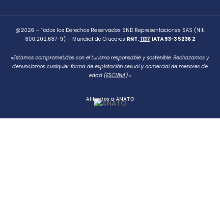
@2026 – Todos los Derechos Reservados SND Representaciones SAS (Nit.
800.202.687-9) – Mundial de Cruceros
RNT.
1137
IATA 93-3 5236 2
«Estamos comprometidos con el turismo responsable y sostenible: Rechazamos y
denunciamos cualquier forma de explotación sexual y comercial de menores de
edad (
ESCNNA
).»
Afiliados a ANATO