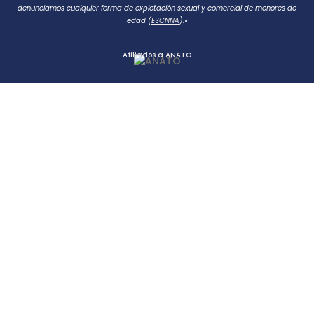
denunciamos cualquier forma de explotación sexual y comercial de menores de
edad (
ESCNNA
).»
Afiliados a ANATO