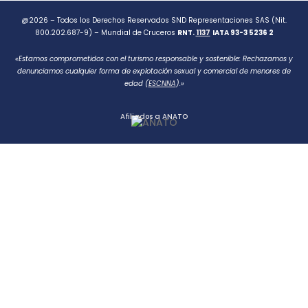
@2026 – Todos los Derechos Reservados SND Representaciones SAS (Nit.
800.202.687-9) – Mundial de Cruceros
RNT.
1137
IATA 93-3 5236 2
«Estamos comprometidos con el turismo responsable y sostenible: Rechazamos y
denunciamos cualquier forma de explotación sexual y comercial de menores de
edad (
ESCNNA
).»
Afiliados a ANATO