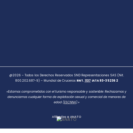
@2026 – Todos los Derechos Reservados SND Representaciones SAS (Nit.
800.202.687-9) – Mundial de Cruceros
RNT.
1137
IATA 93-3 5236 2
«Estamos comprometidos con el turismo responsable y sostenible: Rechazamos y
denunciamos cualquier forma de explotación sexual y comercial de menores de
edad (
ESCNNA
).»
Afiliados a ANATO