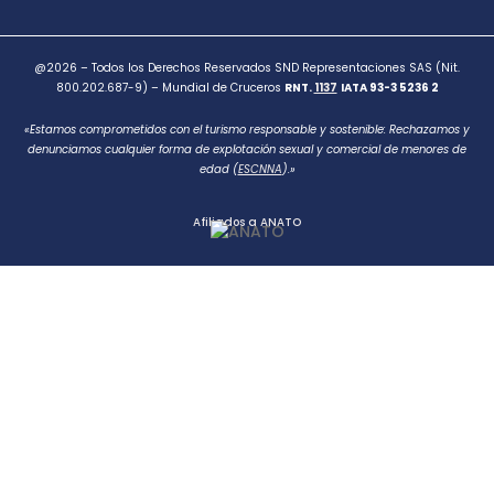
@2026 – Todos los Derechos Reservados SND Representaciones SAS (Nit.
800.202.687-9) – Mundial de Cruceros
RNT.
1137
IATA 93-3 5236 2
«Estamos comprometidos con el turismo responsable y sostenible: Rechazamos y
denunciamos cualquier forma de explotación sexual y comercial de menores de
edad (
ESCNNA
).»
Afiliados a ANATO