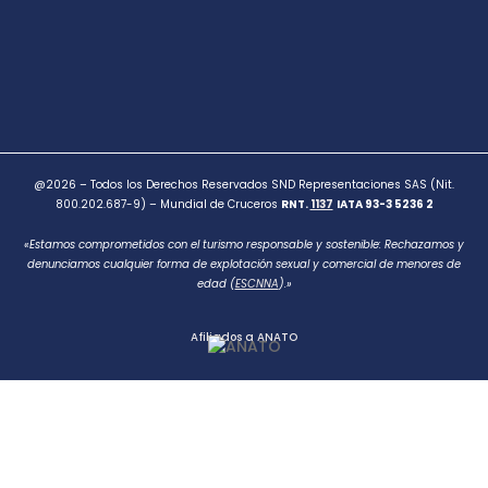
@2026 – Todos los Derechos Reservados SND Representaciones SAS (Nit.
800.202.687-9) – Mundial de Cruceros
RNT.
1137
IATA 93-3 5236 2
«Estamos comprometidos con el turismo responsable y sostenible: Rechazamos y
denunciamos cualquier forma de explotación sexual y comercial de menores de
edad (
ESCNNA
).»
Afiliados a ANATO