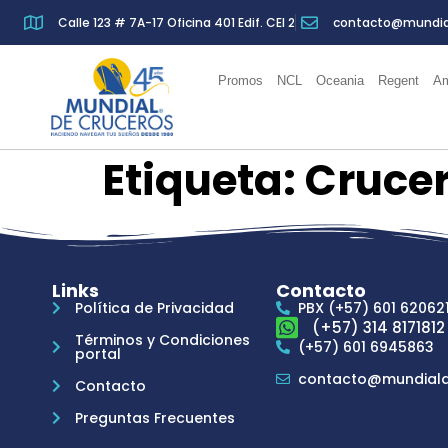
Calle 123 # 7A-17 Oficina 401 Edif. CEI 2
contacto@mundia
Promos
NCL
Oceania
Regent
Am
Etiqueta:
Crucer
Links
Contacto
Política de Privacidad
PBX (+57) 601 62062
(+57) 314 8171812
Términos y Condiciones
(+57) 601 6945863
portal
contacto@mundiald
Contacto
Preguntas Frecuentes