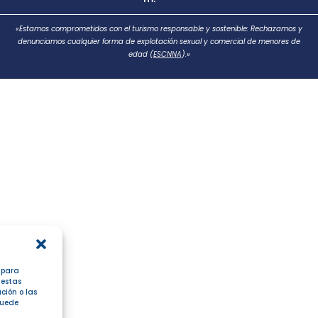
«Estamos comprometidos con el turismo responsable y sostenible: Rechazamos y
denunciamos cualquier forma de explotación sexual y comercial de menores de
edad (
ESCNNA
).»
s para
 estas
ción o las
 puede