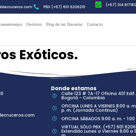
(+57) 314 817181
ldecruceros.com
PBX (+57) 601 6206210
awaterways
Destinos
Blog de las Navieras
Contacto
os Exóticos.
Donde estamos
10
Calle 123 # 7A-17 Oficina 401 Edif.
Bogotá - Colombia
OFICINA LUNES A VIERNES 8:00 a. m.
p. m. (Jornada Continua)
ecruceros.com
OFICINA SÁBADOS 9:00 a. m. - 1:00 
VIRTUAL SÓLO PBX. (+57) 601 6206
Extendido Lunes a Viernes 6:00 a 9
m.