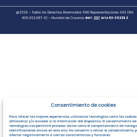
@2026 – Todos los Derechos Reservados SND Representaciones SAS (Nit.
800.202.687-9) – Mundial de Cruceros
RNT.
1137
IATA 93-3 5236 2
Consentimiento de cookies
Para ofrecer las mejores experiencias, utilizamos tecnologías como las cookie
almacenar y/o acceder a la información del dispositivo. El consentimiento de
tecnologías nos permitirá procesar datos como el comportamiento de navega
identificaciones únicas en este sitio. No consentir o retirar el consentimiento,
afectar negativamente a ciertas características y funciones.