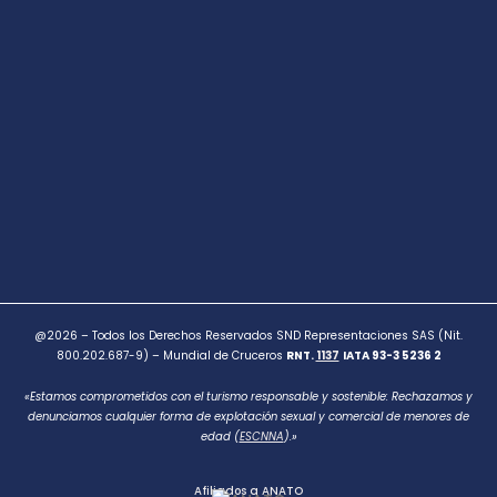
@2026 – Todos los Derechos Reservados SND Representaciones SAS (Nit.
800.202.687-9) – Mundial de Cruceros
RNT.
1137
IATA 93-3 5236 2
«Estamos comprometidos con el turismo responsable y sostenible: Rechazamos y
denunciamos cualquier forma de explotación sexual y comercial de menores de
edad (
ESCNNA
).»
Afiliados a ANATO