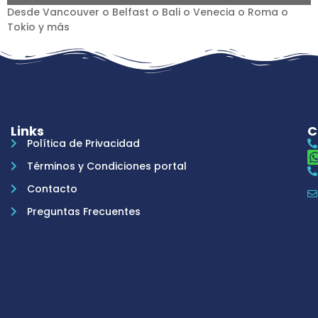
Desde Vancouver o Belfast o Bali o Venecia o Roma o
Tokio y más
Links
C
Política de Privacidad
Términos y Condiciones portal
Contacto
Preguntas Frecuentes