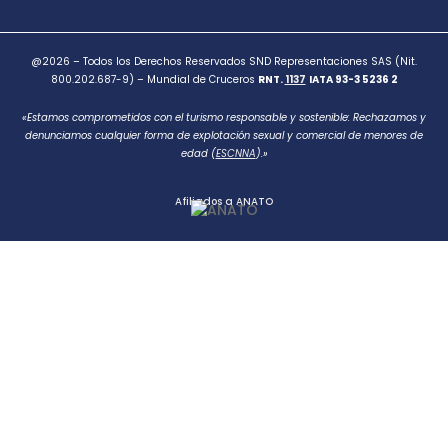
@2026 – Todos los Derechos Reservados SND Representaciones SAS (Nit.
800.202.687-9) – Mundial de Cruceros
RNT.
1137
IATA 93-3 5236 2
«Estamos comprometidos con el turismo responsable y sostenible: Rechazamos y
denunciamos cualquier forma de explotación sexual y comercial de menores de
edad (
ESCNNA
).»
Afiliados a ANATO