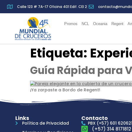
Calle 123 # 7A-17 Oficina 401 Edif. CEI 2
contacto@mundia
Promos
NCL
Oceania
Regent
Am
Etiqueta:
Experi
Guía Rápida para Vi
¡Ya zarpaste a Bordo de Regent!
Links
Contacto
Política de Privacidad
PBX (+57) 601 62062
(+57) 314 8171812