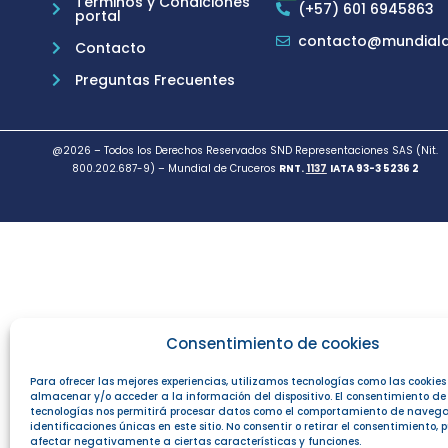
Términos y Condiciones
(+57) 601 6945863
portal
contacto@mundiald
Contacto
Preguntas Frecuentes
@2026 – Todos los Derechos Reservados SND Representaciones SAS (Nit.
800.202.687-9) – Mundial de Cruceros
RNT.
1137
IATA 93-3 5236 2
Consentimiento de cookies
Para ofrecer las mejores experiencias, utilizamos tecnologías como las cookie
almacenar y/o acceder a la información del dispositivo. El consentimiento de
tecnologías nos permitirá procesar datos como el comportamiento de navega
identificaciones únicas en este sitio. No consentir o retirar el consentimiento,
afectar negativamente a ciertas características y funciones.