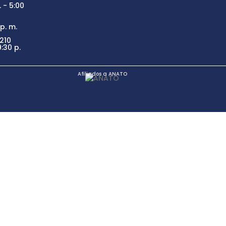
 - 5:00
p. m.
210
:30 p.
Afiliados a ANATO