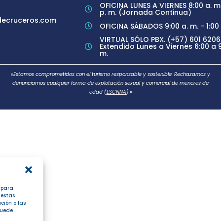
OFICINA LUNES A VIERNES 8:00 a. m.
p. m. (Jornada Continua)
ecruceros.com
OFICINA SÁBADOS 9:00 a. m. - 1:00 
VIRTUAL SÓLO PBX. (+57) 601 6206
Extendido Lunes a Viernes 6:00 a 9
m.
«Estamos comprometidos con el turismo responsable y sostenible: Rechazamos y
denunciamos cualquier forma de explotación sexual y comercial de menores de
edad (
ESCNNA
).»
s para
 estas
ción o las
 puede