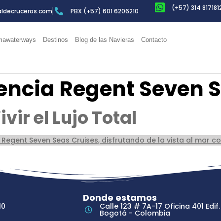
(+57) 314 817181
ldecruceros.com
PBX (+57) 601 6206210
awaterways
Destinos
Blog de las Navieras
Contacto
encia Regent Seven 
vir el Lujo Total
Donde estamos
10
Calle 123 # 7A-17 Oficina 401 Edif.
Bogotá - Colombia