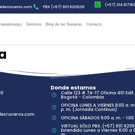
(+57) 314 817181
ldecruceros.com
PBX (+57) 601 6206210
awaterways
Destinos
Blog de las Navieras
Contacto
a
Donde estamos
10
Calle 123 # 7A-17 Oficina 401 Edif.
Bogotá - Colombia
OFICINA LUNES A VIERNES 8:00 a. m.
p. m. (Jornada Continua)
ecruceros.com
OFICINA SÁBADOS 9:00 a. m. - 1:00 
VIRTUAL SÓLO PBX. (+57) 601 6206
Extendido Lunes a Viernes 6:00 a 9
m.