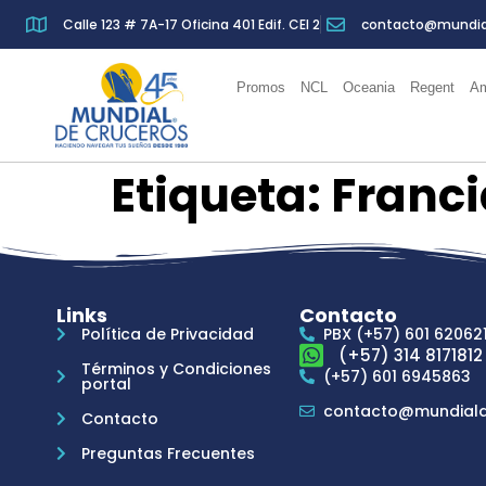
Calle 123 # 7A-17 Oficina 401 Edif. CEI 2
contacto@mundia
Promos
NCL
Oceania
Regent
Am
Etiqueta:
Franci
Links
Contacto
Política de Privacidad
PBX (+57) 601 62062
(+57) 314 8171812
Términos y Condiciones
(+57) 601 6945863
portal
contacto@mundiald
Contacto
Preguntas Frecuentes