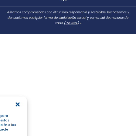
«Estamos comprometidos con el turismo responsable y sostenible: Rechazamos y
denunciamos cualquier forma de explotación sexual y comercial de menores de
edad (
ESCNNA
).»
s para
 estas
ción o las
 puede