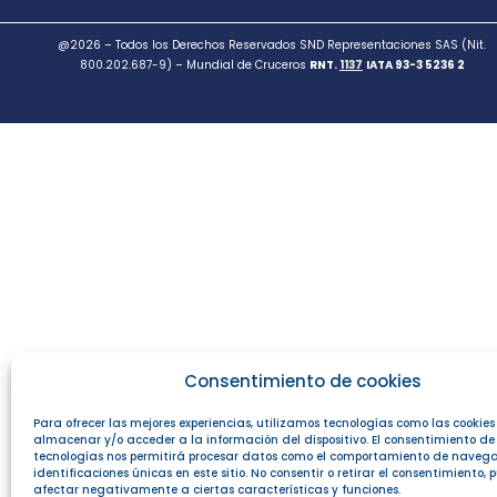
@2026 – Todos los Derechos Reservados SND Representaciones SAS (Nit.
800.202.687-9) – Mundial de Cruceros
RNT.
1137
IATA 93-3 5236 2
Consentimiento de cookies
Para ofrecer las mejores experiencias, utilizamos tecnologías como las cookie
almacenar y/o acceder a la información del dispositivo. El consentimiento de
tecnologías nos permitirá procesar datos como el comportamiento de navega
identificaciones únicas en este sitio. No consentir o retirar el consentimiento,
afectar negativamente a ciertas características y funciones.