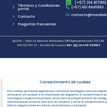
(+57) 314 8171812
Términos y Condiciones
(+57) 601 6945863
portal
contacto@mundiald
Contacto
Preguntas Frecuentes
@2026 – Todos los Derechos Reservados SND Representaciones SAS (Nit.
800.202.687-9) – Mundial de Cruceros
RNT.
1137
IATA 93-3 5236 2
Consentimiento de cookies
Para ofrecer las mejores experiencias, utilizamos tecnologías como las cookie
almacenar y/o acceder a la información del dispositivo. El consentimiento de
tecnologías nos permitirá procesar datos como el comportamiento de navega
identificaciones únicas en este sitio. No consentir o retirar el consentimiento,
afectar negativamente a ciertas características y funciones.