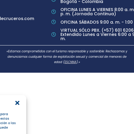
Bogotá - Colombia
OFICINA LUNES A VIERNES 8:00 a. m.
p. m. (Jornada Continua)
ecruceros.com
OFICINA SÁBADOS 9:00 a. m. - 1:00 
VIRTUAL SÓLO PBX. (+57) 601 6206
Extendido Lunes a Viernes 6:00 a 9
m.
«Estamos comprometidos con el turismo responsable y sostenible: Rechazamos y
denunciamos cualquier forma de explotación sexual y comercial de menores de
edad (
ESCNNA
).»
s para
 estas
ción o las
 puede