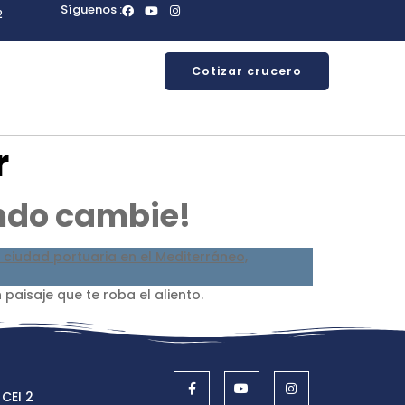
Síguenos :
2
Cotizar crucero
r
undo cambie!
paisaje que te roba el aliento.
 CEI 2