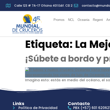
Calle 123 # 7A-17 Oficina 401 Edif. CEI 2
contacto@mundia
Promos
NCL
Oceania
Regent
Am
Etiqueta:
La Mej
¡Súbete a bordo y 
Imagina esto: estás en medio del océano, el sol
Links
Contacto
Política de Privacidad
PBX (+57) 601 62062