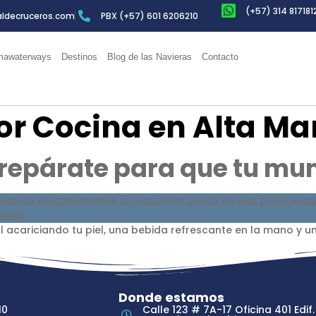
(+57) 314 817181
ldecruceros.com
PBX (+57) 601 6206210
awaterways
Destinos
Blog de las Navieras
Contacto
or Cocina en Alta Ma
prepárate para que tu m
 acariciando tu piel, una bebida refrescante en la mano y un 
Donde estamos
10
Calle 123 # 7A-17 Oficina 401 Edif.