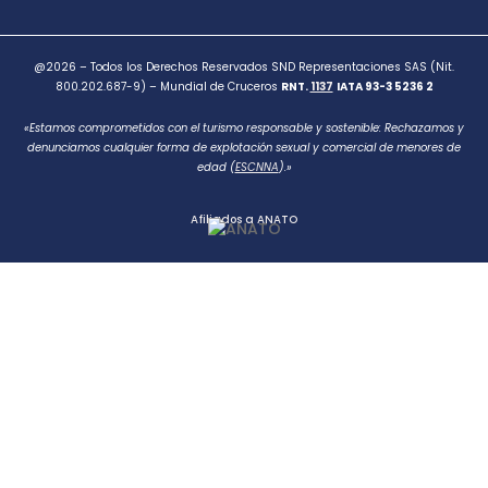
@2026 – Todos los Derechos Reservados SND Representaciones SAS (Nit.
800.202.687-9) – Mundial de Cruceros
RNT.
1137
IATA 93-3 5236 2
«Estamos comprometidos con el turismo responsable y sostenible: Rechazamos y
denunciamos cualquier forma de explotación sexual y comercial de menores de
edad (
ESCNNA
).»
Afiliados a ANATO