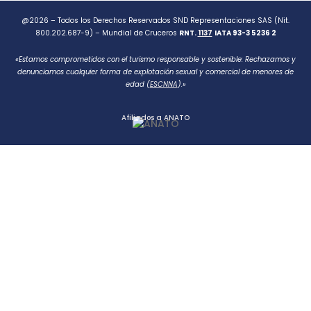
@2026 – Todos los Derechos Reservados SND Representaciones SAS (Nit.
800.202.687-9) – Mundial de Cruceros
RNT.
1137
IATA 93-3 5236 2
«Estamos comprometidos con el turismo responsable y sostenible: Rechazamos y
denunciamos cualquier forma de explotación sexual y comercial de menores de
edad (
ESCNNA
).»
Afiliados a ANATO