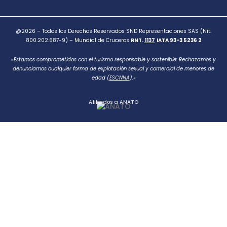
@2026 – Todos los Derechos Reservados SND Representaciones SAS (Nit.
800.202.687-9) – Mundial de Cruceros
RNT.
1137
IATA 93-3 5236 2
«Estamos comprometidos con el turismo responsable y sostenible: Rechazamos y
denunciamos cualquier forma de explotación sexual y comercial de menores de
edad (
ESCNNA
).»
Afiliados a ANATO