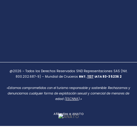
@2026 – Todos los Derechos Reservados SND Representaciones SAS (Nit.
800.202.687-9) – Mundial de Cruceros
RNT.
1137
IATA 93-3 5236 2
«Estamos comprometidos con el turismo responsable y sostenible: Rechazamos y
denunciamos cualquier forma de explotación sexual y comercial de menores de
edad (
ESCNNA
).»
Afiliados a ANATO