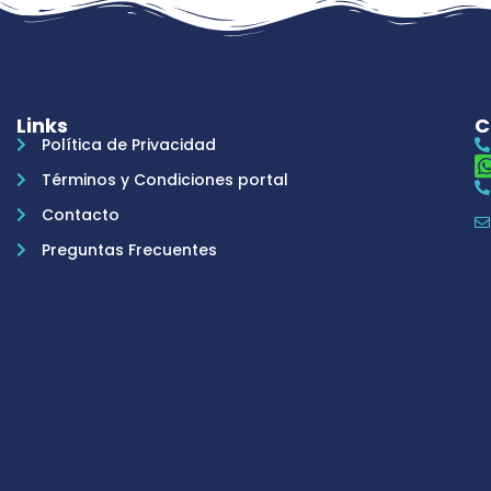
Links
C
Política de Privacidad
Términos y Condiciones portal
Contacto
Preguntas Frecuentes