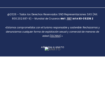
@2026 – Todos los Derechos Reservados SND Representaciones SAS (Nit.
800.202.687-9) – Mundial de Cruceros
RNT.
1137
IATA 93-3 5236 2
«Estamos comprometidos con el turismo responsable y sostenible: Rechazamos y
denunciamos cualquier forma de explotación sexual y comercial de menores de
edad (
ESCNNA
).»
Afiliados a ANATO