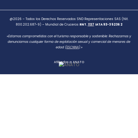
@2026 – Todos los Derechos Reservados SND Representaciones SAS (Nit.
800.202.687-9) – Mundial de Cruceros
RNT.
1137
IATA 93-3 5236 2
«Estamos comprometidos con el turismo responsable y sostenible: Rechazamos y
denunciamos cualquier forma de explotación sexual y comercial de menores de
edad (
ESCNNA
).»
Afiliados a ANATO