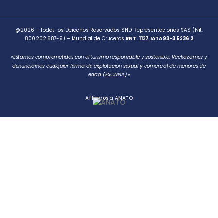
@2026 – Todos los Derechos Reservados SND Representaciones SAS (Nit.
800.202.687-9) – Mundial de Cruceros
RNT.
1137
IATA 93-3 5236 2
«Estamos comprometidos con el turismo responsable y sostenible: Rechazamos y
denunciamos cualquier forma de explotación sexual y comercial de menores de
edad (
ESCNNA
).»
Afiliados a ANATO