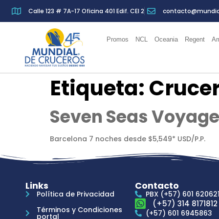
Calle 123 # 7A-17 Oficina 401 Edif. CEI 2
contacto@mundia
Promos
NCL
Oceania
Regent
Am
Etiqueta:
Crucer
Seven Seas Voyager 
Barcelona 7 noches desde $5,549* USD/P.P.
Links
Contacto
Política de Privacidad
PBX (+57) 601 62062
(+57) 314 8171812
Términos y Condiciones
(+57) 601 6945863
portal