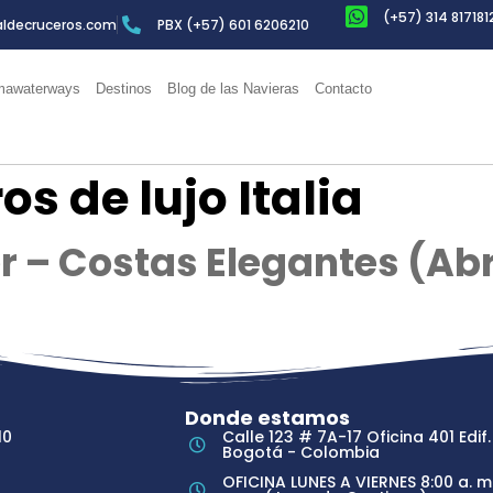
(+57) 314 817181
ldecruceros.com
PBX (+57) 601 6206210
awaterways
Destinos
Blog de las Navieras
Contacto
os de lujo Italia
– Costas Elegantes (Abri
Donde estamos
10
Calle 123 # 7A-17 Oficina 401 Edif.
Bogotá - Colombia
OFICINA LUNES A VIERNES 8:00 a. m.