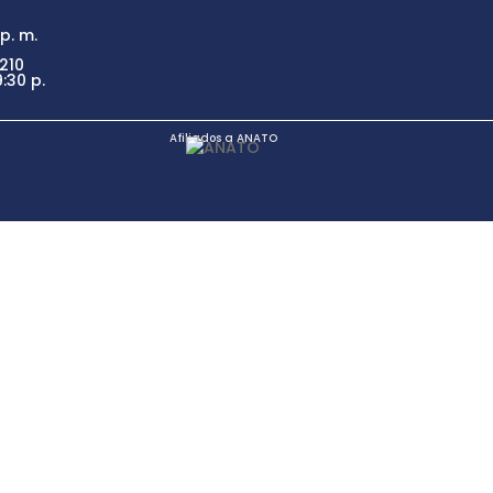
p. m.
210
:30 p.
Afiliados a ANATO