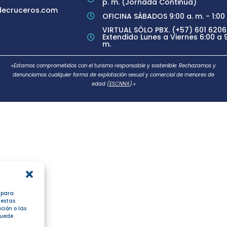
p. m. (Jornada Continua)
ecruceros.com
OFICINA SÁBADOS 9:00 a. m. - 1:00 
VIRTUAL SÓLO PBX. (+57) 601 6206
Extendido Lunes a Viernes 6:00 a 9
m.
«Estamos comprometidos con el turismo responsable y sostenible: Rechazamos y
denunciamos cualquier forma de explotación sexual y comercial de menores de
edad (
ESCNNA
).»
s para
 estas
ción o las
 puede