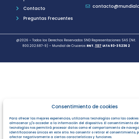
contacto@mundiald
Contacto
Preguntas Frecuentes
@2026 – Todos los Derechos Reservados SND Representaciones SAS (Nit.
800.202.687-9) – Mundial de Cruceros
RNT.
1137
IATA 93-3 5236 2
Consentimiento de cookies
Para ofrecer las mejores experiencias, utilizamos tecnologías como las cookie
almacenar y/o acceder a la información del dispositivo. El consentimiento de
tecnologías nos permitirá procesar datos como el comportamiento de navega
identificaciones únicas en este sitio. No consentir o retirar el consentimiento,
afectar negativamente a ciertas características y funciones.